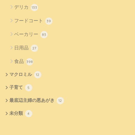
デリカ
133
フードコート
39
ベーカリー
83
日用品
27
食品
398
マクロミル
12
子育て
5
最底辺主婦の悪あがき
12
未分類
4