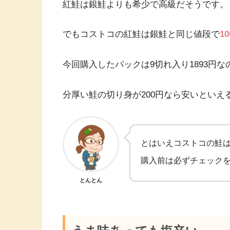
紅鮭は銀鮭よりも希少で高級だそうです。
でもコストコの紅鮭は銀鮭と同じ値段で
1
今回購入したパックは9切れ入り1893円な
分厚い鮭の切り身が200円なら安いといえ
とはいえコストコの鮭
購入前は必ずチェック
とんとん