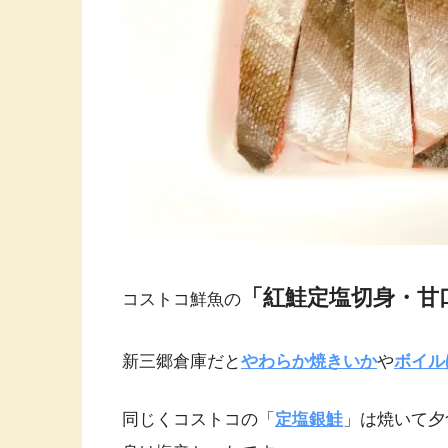
「紅鮭定塩切身・甘
コストコ鮮魚の
新三郷倉庫だと
やわらか焼きいか
や
ボイル
同じくコストコの「
定塩銀鮭
」は焼いて夕