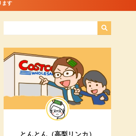
ります
とんとん（高梨リンカ）