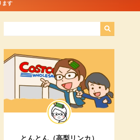
ります
とんとん（高梨リンカ）