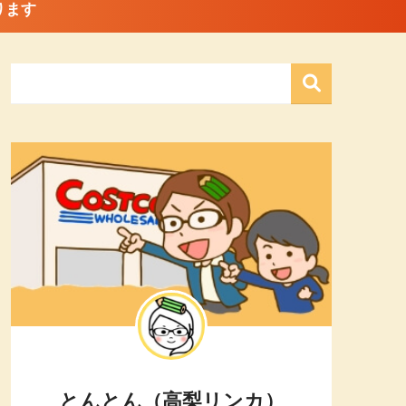
ります
とんとん（高梨リンカ）