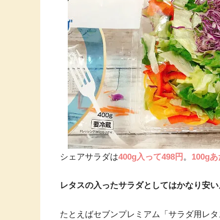
シェアサラダは
400g入って498円
。
100g
レタスの入ったサラダとしてはかなり安い
たとえばセブンプレミアム「サラダ用レタス