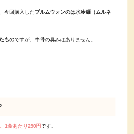
、今回購入した
プルムウォンのは水冷麺（ムルネ
たもの
ですが、牛骨の臭みはありません。
？
、1食あたり250円
です。