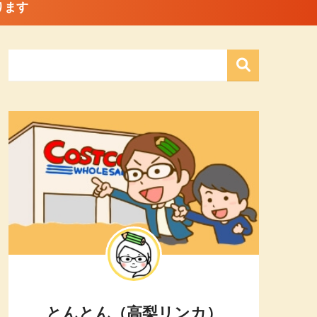
ります
とんとん（高梨リンカ）