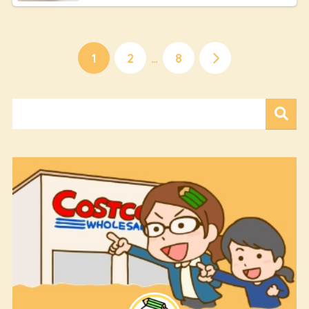
1
2
…
8