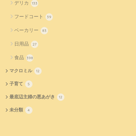
デリカ
133
フードコート
39
ベーカリー
83
日用品
27
食品
398
マクロミル
12
子育て
5
最底辺主婦の悪あがき
12
未分類
4