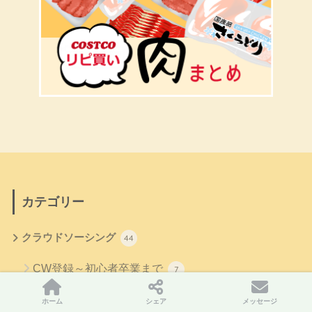
カテゴリー
クラウドソーシング
44
CW登録～初心者卒業まで
7
コストコ
719
ホーム
シェア
メッセージ