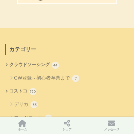
カテゴリー
クラウドソーシング
44
CW登録～初心者卒業まで
7
コストコ
720
デリカ
133
フードコート
39
ホーム
シェア
メッセージ
ベーカリー
84