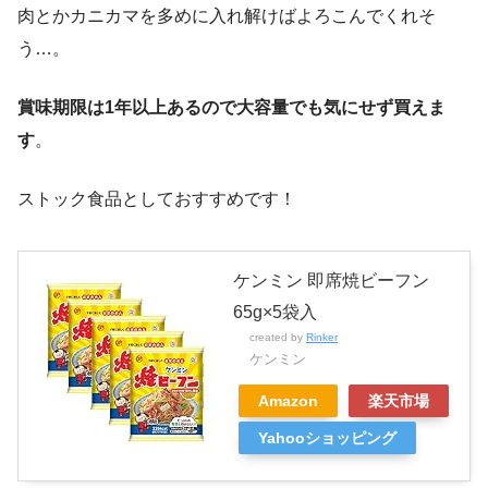
肉とかカニカマを多めに入れ解けばよろこんでくれそ
う…。
賞味期限は1年以上あるので大容量でも気にせず買えま
す
。
ストック食品としておすすめです！
ケンミン 即席焼ビーフン
65g×5袋入
created by
Rinker
ケンミン
Amazon
楽天市場
Yahooショッピング