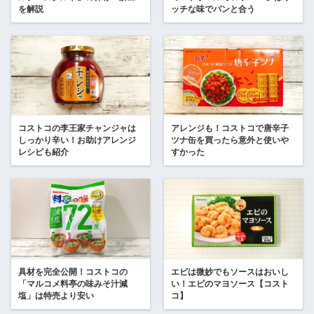
を解説
ッチな味でパンと合う
コストコの李王家チャンジャは
アレンジも！コストコで唐辛子
しっかり辛い！お助けアレンジ
ツナ缶を買ったら意外と使いや
レシピも紹介
すかった
具材を完全公開！コストコの
エビは微妙でもソースはおいし
「マルコメ料亭の味みそ汁減
い！エビのマヨソース【コスト
塩」は特売より安い
コ】