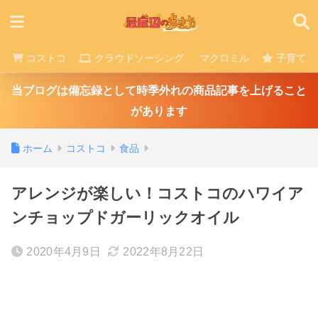
コストコ
クラウドソーシング
マクロミル
子育て
当ブログは備忘録として時季外れの商品記事を上げること
があります
ホーム
コストコ
食品
アレンジが楽しい！コストコのハワイア
ンチョップドガーリックオイル
2020年4月9日
2022年8月22日