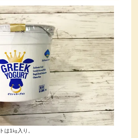
トは1㎏入り。