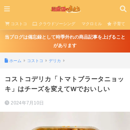
コストコ
クラウドソーシング
マクロミル
子育て
当ブログは備忘録として時季外れの商品記事を上げること
があります
ホーム
コストコ
デリカ
コストコデリカ「トマトブラータニョッ
キ」はチーズを変えてWでおいしい
2024年7月10日