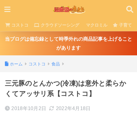
コストコ
クラウドソーシング
マクロミル
子育て
当ブログは備忘録として時季外れの商品記事を上げること
があります
ホーム
コストコ
食品
三元豚のとんかつ(冷凍)は意外と柔らか
くてアッサリ系【コストコ】
2018年10月2日
2022年4月18日