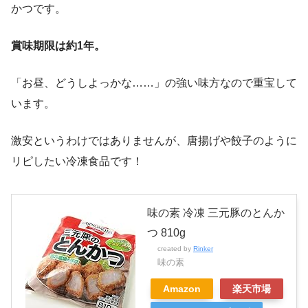
かつです。
賞味期限は約1年。
「お昼、どうしよっかな……」の強い味方なので重宝して
います。
激安というわけではありませんが、唐揚げや餃子のように
リピしたい冷凍食品です！
味の素 冷凍 三元豚のとんか
つ 810g
created by
Rinker
味の素
Amazon
楽天市場