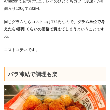
Amazonで見つけたニチレイのひとくちカツ（冷凍）が6
個入り120gで283円。
同じグラムならコストコは174円なので、
グラム単位で考
えたら4割引くらいの価格で買えてしまう
ということです
ね。
コストコ安いです。
バラ凍結で調理も楽