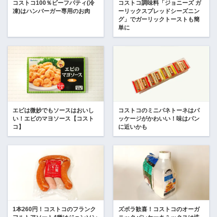
コストコ100％ビーフパティ(冷
コストコ調味料「ジョニーズ ガ
凍)はハンバーガー専用のお肉
ーリックスプレッドシーズニン
グ」でガーリックトーストも簡
単に
エビは微妙でもソースはおいし
コストコのミニパネトーネはパ
い！エビのマヨソース【コスト
ッケージがかわいい！味はパン
コ】
に近いかも
1本260円！コストコのフランク
ズボラ歓喜！コストコのオーガ