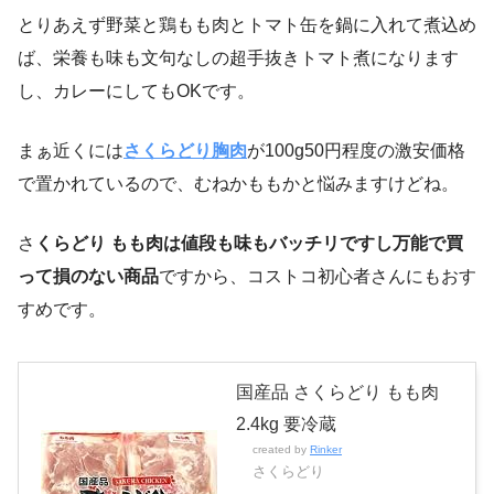
とりあえず野菜と鶏もも肉とトマト缶を鍋に入れて煮込め
ば、栄養も味も文句なしの超手抜きトマト煮になります
し、カレーにしてもOKです。
まぁ近くには
さくらどり胸肉
が100g50円程度の激安価格
で置かれているので、むねかももかと悩みますけどね。
さ
くらどり もも肉は値段も味もバッチリですし万能で買
って損のない商品
ですから、コストコ初心者さんにもおす
すめです。
国産品 さくらどり もも肉
2.4kg 要冷蔵
created by
Rinker
さくらどり