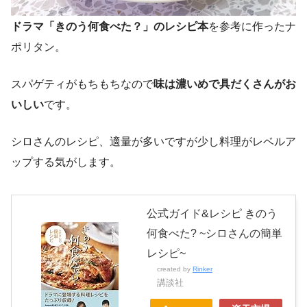
ドラマ「きのう何食べた？」のレシピ本
を参考に作ったナ
ポリタン。
スパゲティがもちもちなので
味は濃いめで具だくさんがお
いしい
です。
シロさんのレシピ、適量が多いですが少し料理がレベルア
ップする気がします。
公式ガイド&レシピ きのう
何食べた? ~シロさんの簡単
レシピ~
created by
Rinker
講談社