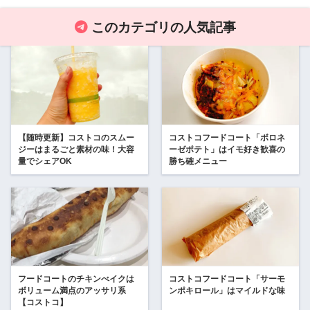
このカテゴリの人気記事
【随時更新】コストコのスムー
コストコフードコート「ボロネ
ジーはまるごと素材の味！大容
ーゼポテト」はイモ好き歓喜の
量でシェアOK
勝ち確メニュー
フードコートのチキンべイクは
コストコフードコート「サーモ
ボリューム満点のアッサリ系
ンポキロール」はマイルドな味
【コストコ】