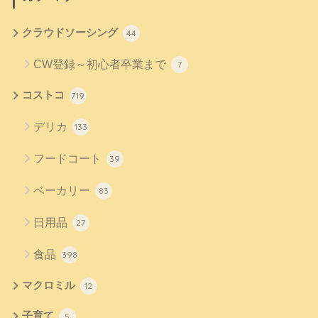
クラウドソーシング
44
CW登録～初心者卒業まで
7
コストコ
719
デリカ
133
フードコート
39
ベーカリー
83
日用品
27
食品
398
マクロミル
12
子育て
5