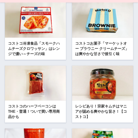
コストコ冷凍食品「スモークハ
コストコお菓子「マーケットオ
ムチーズクロワッサン」はレン
ー ブラウニー クリームチーズ」
ジで濃い～チーズの味
は爽やかな甘さで後引く味
コストコのハーフベーコンは
レシピあり！宗家キムチはマニ
THE・普通！ついで買い専用商
アが認める爽やかな旨さ！【コ
品かも
ストコ】