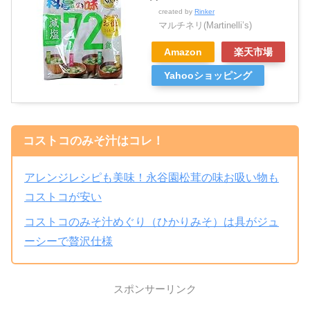
created by
Rinker
マルチネリ(Martinelli’s)
Amazon
楽天市場
Yahooショッピング
コストコのみそ汁はコレ！
アレンジレシピも美味！永谷園松茸の味お吸い物も
コストコが安い
コストコのみそ汁めぐり（ひかりみそ）は具がジュ
ーシーで贅沢仕様
スポンサーリンク