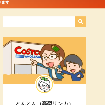
ります
とんとん（高梨リンカ）