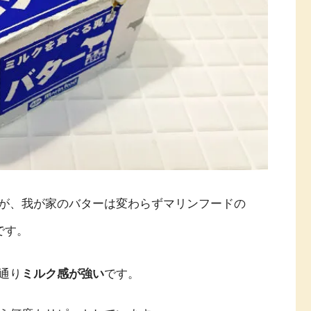
が、我が家のバターは変わらずマリンフードの
です。
通り
ミルク感が強い
です。