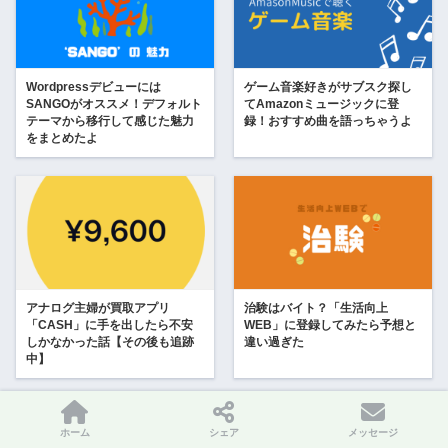
Wordpressデビューには
ゲーム音楽好きがサブスク探し
SANGOがオススメ！デフォルト
てAmazonミュージックに登
テーマから移行して感じた魅力
録！おすすめ曲を語っちゃうよ
をまとめたよ
アナログ主婦が買取アプリ
治験はバイト？「生活向上
「CASH」に手を出したら不安
WEB」に登録してみたら予想と
しかなかった話【その後も追跡
違い過ぎた
中】
ホーム
シェア
メッセージ