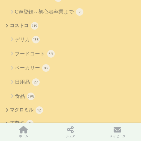
CW登録～初心者卒業まで
7
コストコ
719
デリカ
133
フードコート
39
ベーカリー
83
日用品
27
食品
398
マクロミル
12
子育て
5
最底辺主婦の悪あがき
ホーム
シェア
メッセージ
12