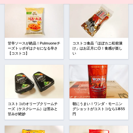
甘辛ソースが絶品！Pulmuoneチ
コストコ食品「ほぼカニ松前漬
ーズトッポギはクセになる辛さ
け」はお正月に◎！食感が楽し
【コストコ】
い
コストコのオリーブクリームチ
朝にうまい！ワンダ・モーニン
ーズ（ケスクレーム）は苦みと
グショットがコストコなら1本55
甘みが絶妙
円