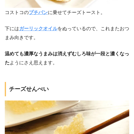
コストコの
プチパン
に乗せてチーズトースト。
下には
ガーリックオイル
をぬっているので、これまたおつ
まみ向きです。
温めても濃厚なうまみは消えずむしろ味が一段と濃くなっ
た
ようにさえ思えます。
チーズせんべい