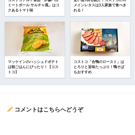
コストコチルド食品「伊藤ハム
使い道5例も紹介！コストコのロ
ミートボール サルチャ風」はコ
メインレタスは3人家族で食べき
クあるトマト味
れる！
マッケインのハッシュドポテト
コストコ「合鴨のロースト」は
は朝ごはんにぴったり！【コス
とろりと旨味たっぷり！鴨そば
トコ】
もおすすめ
コメントはこちらへどうぞ