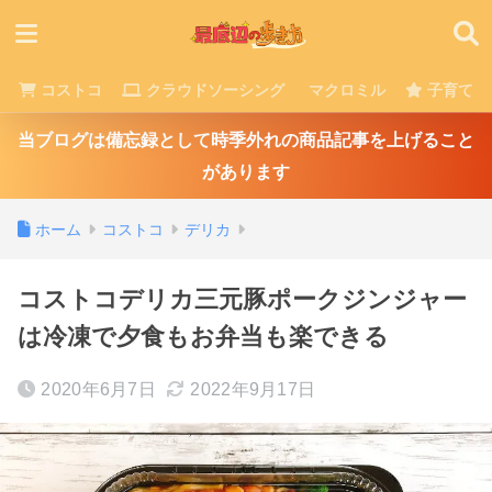
コストコ
クラウドソーシング
マクロミル
子育て
当ブログは備忘録として時季外れの商品記事を上げること
があります
ホーム
コストコ
デリカ
コストコデリカ三元豚ポークジンジャー
は冷凍で夕食もお弁当も楽できる
2020年6月7日
2022年9月17日