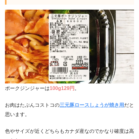
ポークジンジャーは
100g129円
。
お肉はたぶんコストコの
三元豚ロースしょうが焼き用
だと
思います。
色やサイズが近くどちらもカナダ産なのでかなり確度は高