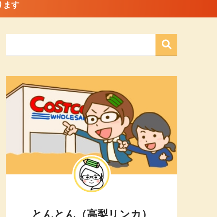
ります
とんとん（高梨リンカ）