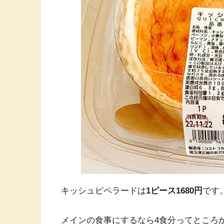
キッシュピペラードは
1ピース1680円
です
メインの食事にするなら4食分ってところ