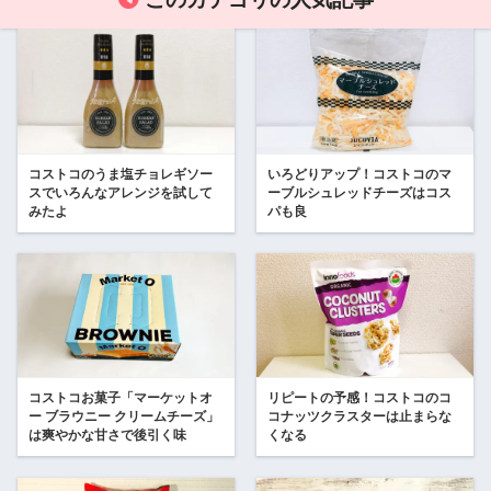
コストコのうま塩チョレギソー
いろどりアップ！コストコのマ
スでいろんなアレンジを試して
ーブルシュレッドチーズはコス
みたよ
パも良
コストコお菓子「マーケットオ
リピートの予感！コストコのコ
ー ブラウニー クリームチーズ」
コナッツクラスターは止まらな
は爽やかな甘さで後引く味
くなる