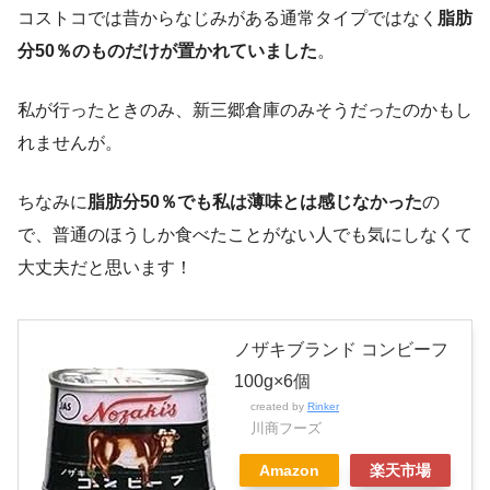
コストコでは昔からなじみがある通常タイプではなく
脂肪
分50％のものだけが置かれていました
。
私が行ったときのみ、新三郷倉庫のみそうだったのかもし
れませんが。
ちなみに
脂肪分50％でも私は薄味とは感じなかった
の
で、普通のほうしか食べたことがない人でも気にしなくて
大丈夫だと思います！
ノザキブランド コンビーフ
100g×6個
created by
Rinker
川商フーズ
Amazon
楽天市場