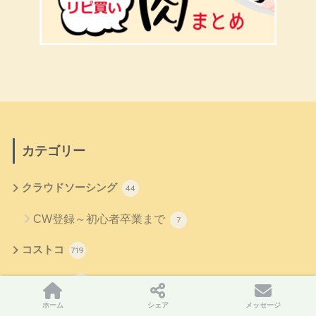
カテゴリー
クラウドソーシング
44
CW登録～初心者卒業まで
7
コストコ
719
デリカ
133
ホーム
シェア
メッセージ
フードコート
39