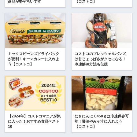
商品が勢ぞろいです
【コストコ】
ミックスビーンズドライパック
コストコのプレッツェルバンズ
が便利！キーマカレーに入れよ
は甘じょっぱさがクセになる！
う【コストコ】
冷凍解凍方法も伝授
【2024年】コストコマニアが気
むきにんにく450ｇは冷凍保存可
に入った！おすすめ食品ベスト
能！醤油やみそ汁に入れよう
10
【コストコ】