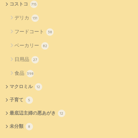
コストコ
715
デリカ
131
フードコート
38
ベーカリー
82
日用品
27
食品
398
マクロミル
12
子育て
5
最底辺主婦の悪あがき
12
未分類
8