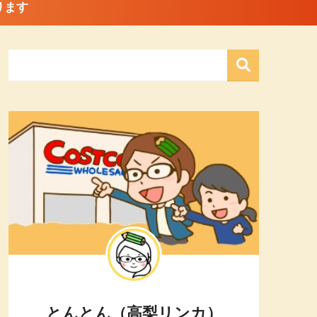
ります
とんとん（高梨リンカ）