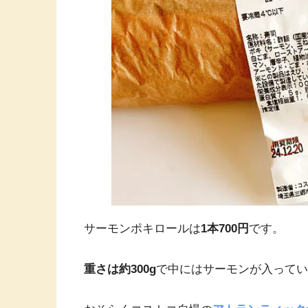
サーモンポキロールは
1本700円
です。
重さは約300g
で中にはサーモンが入ってい