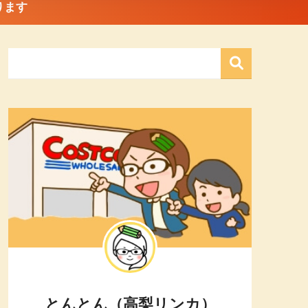
ります
とんとん（高梨リンカ）