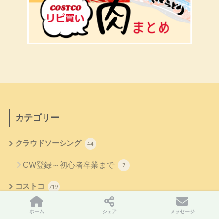
カテゴリー
クラウドソーシング
44
CW登録～初心者卒業まで
7
コストコ
719
デリカ
133
ホーム
シェア
メッセージ