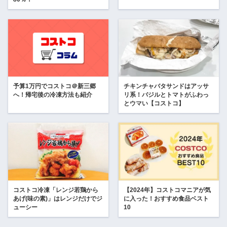
予算1万円でコストコ＠新三郷
チキンチャバタサンドはアッサ
へ！帰宅後の冷凍方法も紹介
リ系！バジルとトマトがふわっ
とウマい【コストコ】
コストコ冷凍「レンジ若鶏から
【2024年】コストコマニアが気
あげ(味の素)」はレンジだけでジ
に入った！おすすめ食品ベスト
ューシー
10