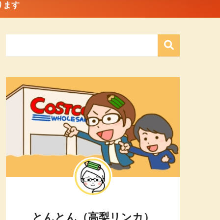
ります
とんとん（高梨リンカ）