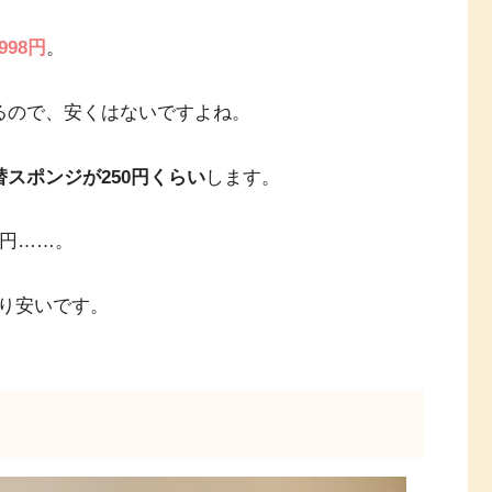
98円
。
るので、安くはないですよね。
替スポンジが250円くらい
します。
0円……。
り安いです。